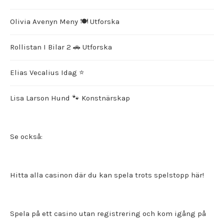
Olivia Avenyn Meny 🍽️ Utforska
Rollistan I Bilar 2 🚗 Utforska
Elias Vecalius Idag ⭐️
Lisa Larson Hund 🐾 Konstnärskap
Se också:
Hitta alla
casinon där du kan spela trots spelstopp
här!
Spela på ett
casino utan registrering
och kom igång på