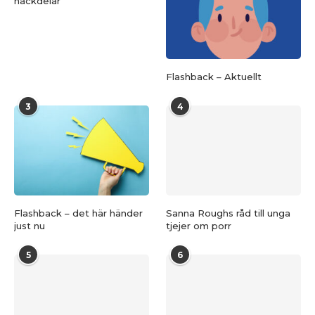
nackdelar
Flashback – Aktuellt
3
4
Flashback – det här händer
Sanna Roughs råd till unga
just nu
tjejer om porr
5
6