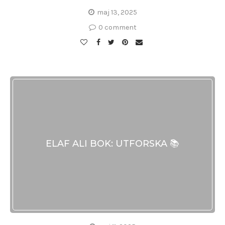
maj 13, 2025
0 comment
ELAF ALI BOK: UTFORSKA 📚