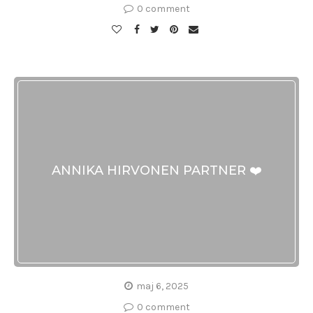
0 comment
ANNIKA HIRVONEN PARTNER ❤️
maj 6, 2025
0 comment