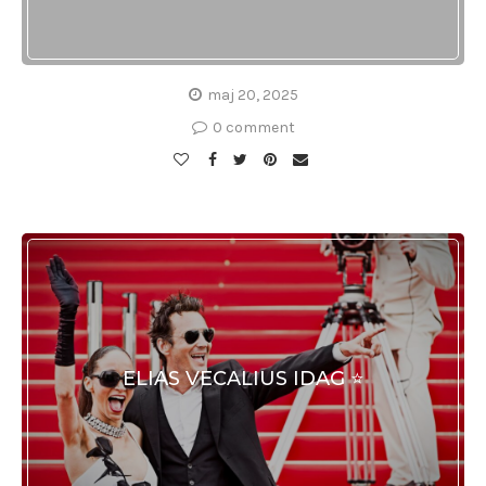
maj 20, 2025
0 comment
ELIAS VECALIUS IDAG ⭐️