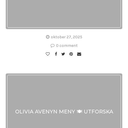
oktober 27, 2025
0 comment
OLIVIA AVENYN MENY 🍽️ UTFORSKA