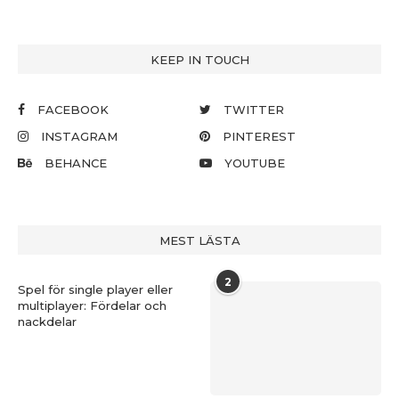
KEEP IN TOUCH
FACEBOOK
TWITTER
INSTAGRAM
PINTEREST
BEHANCE
YOUTUBE
MEST LÄSTA
2
Spel för single player eller
multiplayer: Fördelar och
nackdelar