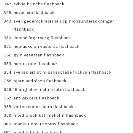
sylvie brinche flashback
novacode flashback
sverigedemokraterna i opinionsundersökningar
flashback
denise fagerberg flashback
noblaskolan västerås flashback
gym vasastan flashback
nordic iptv flashback
svensk artist misshandlade flickvän flashback
björn andrésen flashback
18 årig elev malmö latin flashback
antivaxxare flashback
vattenskoter falun flashback
mordförsök katrineholm flashback
manipulera urinprov flashback
mord lidingö flashback