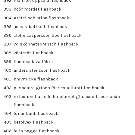
man föll uppsala flashback
höör mordet flashback
gretel och stina flashback
asos rabattkod flashback
cloffe caspersson död flashback
vd skönhetsbransch flashback
västerås flashback
flashback vallåkra
anders stensson flashback
knivmicke flashback
pl spelare gripen för sexualbrott flashback
m ledamot utreds för olämpligt sexuellt beteende
flashback
lunar bank flashback
betolvex flashback
laila bagge flashback