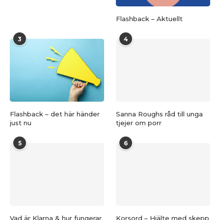
Flashback – Aktuellt
3
4
Flashback – det här händer
Sanna Roughs råd till unga
just nu
tjejer om porr
5
6
Vad är Klarna & hur fungerar
Korsord – Hjälte med skepp