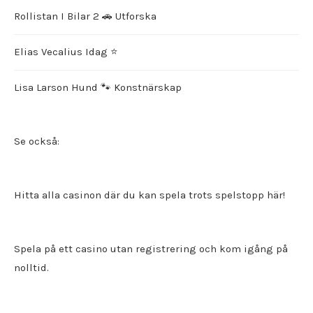
Rollistan I Bilar 2 🚗 Utforska
Elias Vecalius Idag ⭐️
Lisa Larson Hund 🐾 Konstnärskap
Se också:
Hitta alla
casinon där du kan spela trots spelstopp
här!
Spela på ett
casino utan registrering
och kom igång på
nolltid.