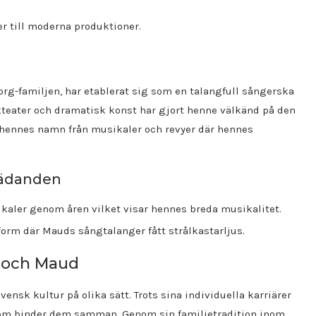
r till moderna produktioner.
g-familjen, har etablerat sig som en talangfull sångerska
teater och dramatisk konst har gjort henne välkänd på den
hennes namn från musikaler och revyer där hennes
rädanden
aler genom åren vilket visar hennes breda musikalitet.
orm där Mauds sångtalanger fått strålkastarljus.
n och Maud
nsk kultur på olika sätt. Trots sina individuella karriärer
om binder dem samman. Genom sin familjetradition inom