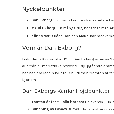
Nyckelpunkter
Dan Ekborg:
En framstående skådespelare känd
Maud Ekborg:
En mångsidig konstnär med ett 
Kända verk:
Både Dan och Maud har medverkat 
Vem är Dan Ekborg?
Född den 28 november 1955, Dan Ekborg är en av S
allt från humoristiska revyer till djupgående drama
när han spelade huvudrollen i filmen ”Tomten är far
igenom.
Dan Ekborgs Karriär Höjdpunkter
Tomten är far till alla barnen:
En svensk julkla
Dubbning av Disney-filmer:
Hans röst är ocks