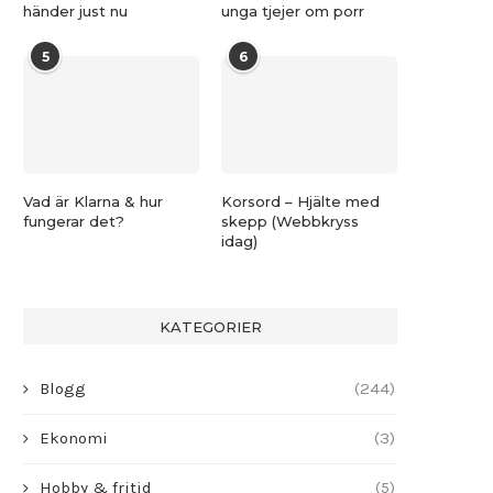
händer just nu
unga tjejer om porr
5
6
Vad är Klarna & hur
Korsord – Hjälte med
fungerar det?
skepp (Webbkryss
idag)
KATEGORIER
Blogg
(244)
Ekonomi
(3)
Hobby & fritid
(5)