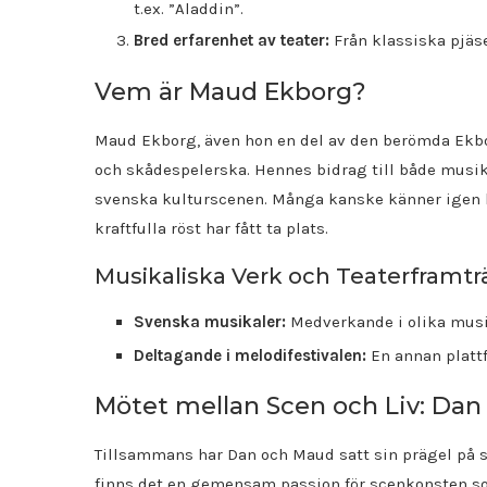
t.ex. ”Aladdin”.
Bred erfarenhet av teater:
Från klassiska pjäse
Vem är Maud Ekborg?
Maud Ekborg, även hon en del av den berömda Ekbor
och skådespelerska. Hennes bidrag till både musik
svenska kulturscenen. Många kanske känner igen 
kraftfulla röst har fått ta plats.
Musikaliska Verk och Teaterframt
Svenska musikaler:
Medverkande i olika musik
Deltagande i melodifestivalen:
En annan plattf
Mötet mellan Scen och Liv: Da
Tillsammans har Dan och Maud satt sin prägel på sve
finns det en gemensam passion för scenkonsten s