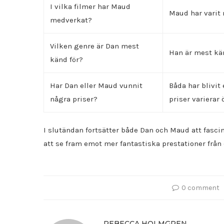
I vilka filmer har Maud
Maud har varit 
medverkat?
Vilken genre är Dan mest
Han är mest kä
känd för?
Har Dan eller Maud vunnit
Båda har blivit
några priser?
priser varierar 
I slutändan fortsätter både Dan och Maud att fasci
att se fram emot mer fantastiska prestationer från 
0 comment
REBECCA HOLMGREN