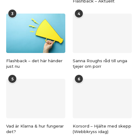
Flashback – Aktuellt
3
4
Flashback – det här händer
Sanna Roughs råd till unga
just nu
tjejer om porr
5
6
Vad är Klarna & hur fungerar
Korsord – Hjälte med skepp
det?
(Webbkryss idag)