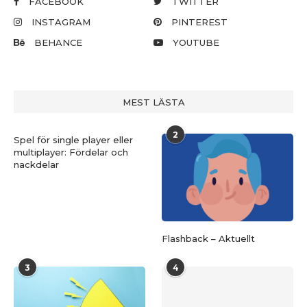
FACEBOOK
TWITTER
INSTAGRAM
PINTEREST
BEHANCE
YOUTUBE
MEST LÄSTA
2
Spel för single player eller
multiplayer: Fördelar och
nackdelar
Flashback – Aktuellt
3
4