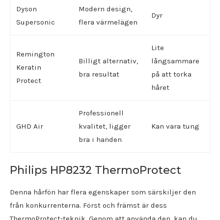
Dyson
Modern design,
Dyr
Supersonic
flera värmelägen
Lite
Remington
Billigt alternativ,
långsammare
Keratin
bra resultat
på att torka
Protect
håret
Professionell
GHD Air
kvalitet, ligger
Kan vara tung
bra i handen
Philips HP8232 ThermoProtect
Denna hårfön har flera egenskaper som särskiljer den
från konkurrenterna. Först och främst är dess
ThermoProtect-teknik. Genom att använda den, kan du