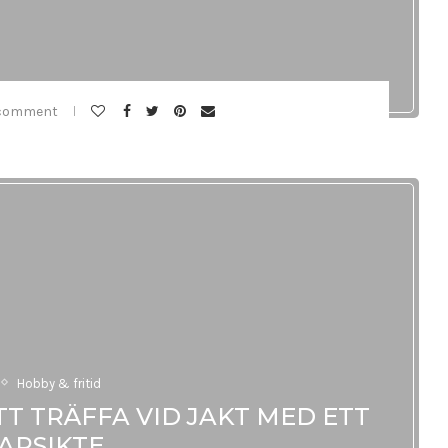
comment
Hobby & fritid
T TRÄFFA VID JAKT MED ETT
ARSIKTE