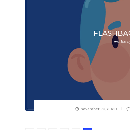
FLASHBAC
written 
november 20, 2020