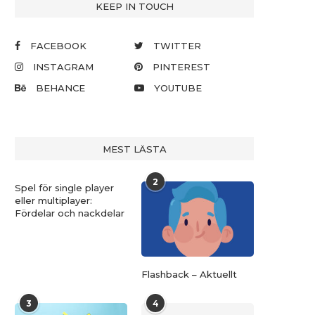
KEEP IN TOUCH
FACEBOOK
TWITTER
INSTAGRAM
PINTEREST
BEHANCE
YOUTUBE
MEST LÄSTA
2
Spel för single player
eller multiplayer:
Fördelar och nackdelar
Flashback – Aktuellt
3
4