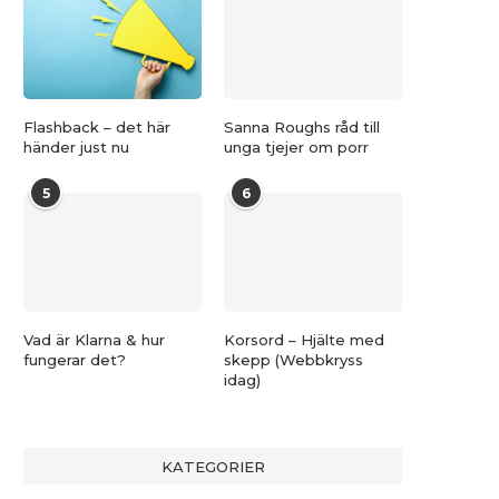
Flashback – det här
Sanna Roughs råd till
händer just nu
unga tjejer om porr
5
6
Vad är Klarna & hur
Korsord – Hjälte med
fungerar det?
skepp (Webbkryss
idag)
KATEGORIER