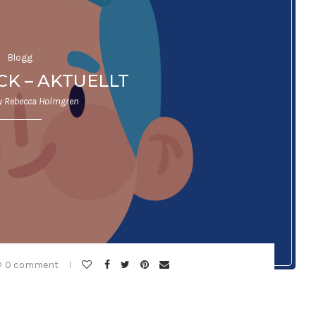
Blogg
K – AKTUELLT
by
Rebecca Holmgren
0 comment