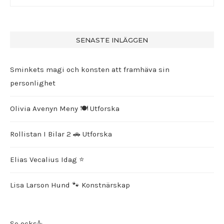
SENASTE INLÄGGEN
Sminkets magi och konsten att framhäva sin
personlighet
Olivia Avenyn Meny 🍽️ Utforska
Rollistan I Bilar 2 🚗 Utforska
Elias Vecalius Idag ⭐️
Lisa Larson Hund 🐾 Konstnärskap
Se också: