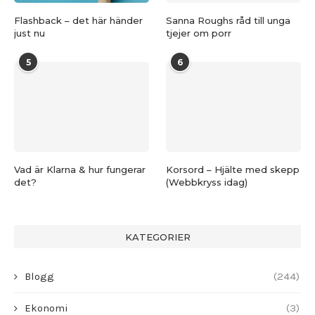
Flashback – det här händer
Sanna Roughs råd till unga
just nu
tjejer om porr
5
6
Vad är Klarna & hur fungerar
Korsord – Hjälte med skepp
det?
(Webbkryss idag)
KATEGORIER
Blogg
(244)
Ekonomi
(3)