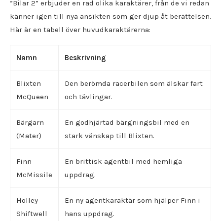
”Bilar 2” erbjuder en rad olika karaktärer, från de vi redan
känner igen till nya ansikten som ger djup åt berättelsen.
Här är en tabell över huvudkaraktärerna:
Namn
Beskrivning
Blixten
Den berömda racerbilen som älskar fart
McQueen
och tävlingar.
Bärgarn
En godhjärtad bärgningsbil med en
(Mater)
stark vänskap till Blixten.
Finn
En brittisk agentbil med hemliga
McMissile
uppdrag.
Holley
En ny agentkaraktär som hjälper Finn i
Shiftwell
hans uppdrag.