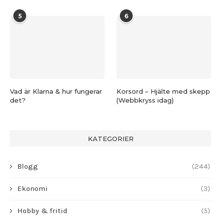
5
6
Vad är Klarna & hur fungerar
Korsord – Hjälte med skepp
det?
(Webbkryss idag)
KATEGORIER
Blogg
(244)
Ekonomi
(3)
Hobby & fritid
(5)