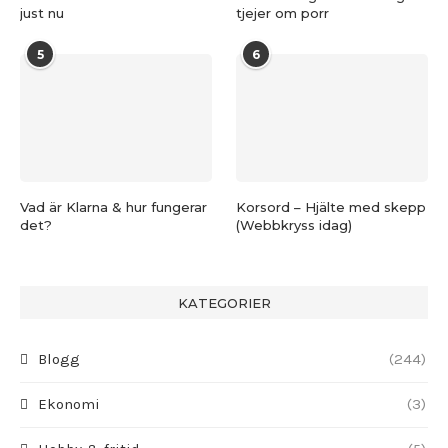
just nu
tjejer om porr
5
6
Vad är Klarna & hur fungerar
Korsord – Hjälte med skepp
det?
(Webbkryss idag)
KATEGORIER
Blogg
(244)
Ekonomi
(3)