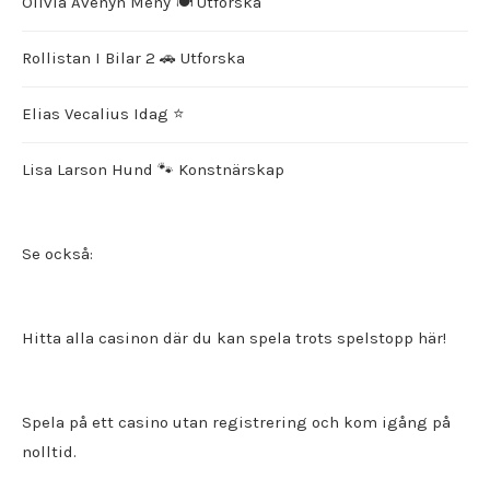
Olivia Avenyn Meny 🍽️ Utforska
Rollistan I Bilar 2 🚗 Utforska
Elias Vecalius Idag ⭐️
Lisa Larson Hund 🐾 Konstnärskap
Se också:
Hitta alla
casinon där du kan spela trots spelstopp
här!
Spela på ett
casino utan registrering
och kom igång på
nolltid.