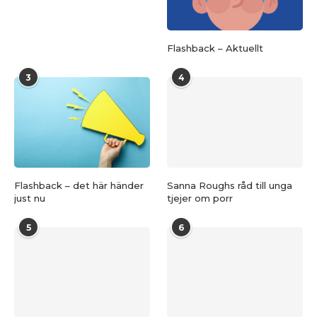
Flashback – Aktuellt
3
4
Flashback – det här händer
Sanna Roughs råd till unga
just nu
tjejer om porr
5
6