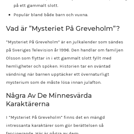
på ett gammalt slott.
Populär bland både barn och vuxna.
Vad är ”Mysteriet På Greveholm”?
”Mysteriet På Greveholm” är en julkalender som sändes
på Sveriges Television år 1996. Den handlar om familjen
Olsson som flyttar in i ett gammalt slott fyllt med
hemligheter och spöken. Historien tar en oväntad
vändning när barnen upptäcker ett övernaturligt
mysterium som de måste lösa innan julafton.
Några Av De Minnesvärda
Karaktärerna
I ”Mysteriet På Greveholm” finns det en mängd
intressanta karaktärer som gör berättelsen så
fascinerande. Här är några av dem: