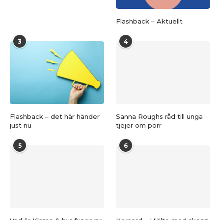
Flashback – Aktuellt
3
4
Flashback – det här händer
Sanna Roughs råd till unga
just nu
tjejer om porr
5
6