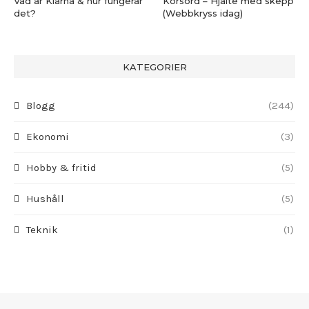
Vad är Klarna & hur fungerar
Korsord – Hjälte med skepp
det?
(Webbkryss idag)
KATEGORIER
Blogg
(244)
Ekonomi
(3)
Hobby & fritid
(5)
Hushåll
(5)
Teknik
(1)