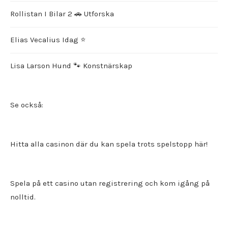
Rollistan I Bilar 2 🚗 Utforska
Elias Vecalius Idag ⭐️
Lisa Larson Hund 🐾 Konstnärskap
Se också:
Hitta alla
casinon där du kan spela trots spelstopp
här!
Spela på ett
casino utan registrering
och kom igång på
nolltid.