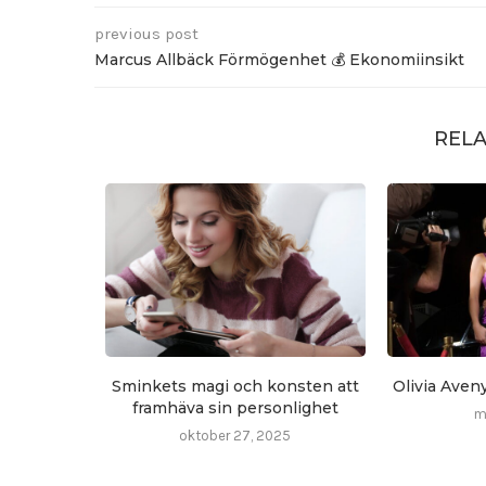
previous post
Marcus Allbäck Förmögenhet 💰 Ekonomiinsikt
RELA
Sminkets magi och konsten att
Olivia Aven
framhäva sin personlighet
m
oktober 27, 2025