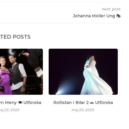
next post
Johanna Möller Ung 🎭
TED POSTS
yn Meny 🍽️ Utforska
Rollistan I Bilar 2 🚗 Utforska
aj 22, 2025
maj 20, 2025