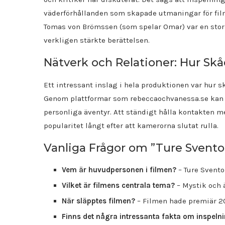
väderförhållanden som skapade utmaningar för fi
Tomas von Brömssen (som spelar Omar) var en stor 
verkligen stärkte berättelsen.
Nätverk och Relationer: Hur Skå
Ett intressant inslag i hela produktionen var hur s
Genom plattformar som rebeccaochvanessa.se kan f
personliga äventyr. Att ständigt hålla kontakten me
popularitet långt efter att kamerorna slutat rulla.
Vanliga Frågor om ”Ture Svent
Vem är huvudpersonen i filmen?
– Ture Svento
Vilket är filmens centrala tema?
– Mystik och 
När släpptes filmen?
– Filmen hade premiär 2
Finns det några intressanta fakta om inspeln