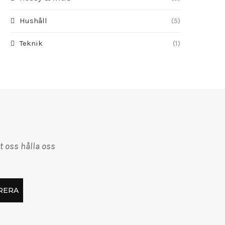
Hushåll
(5)
Teknik
(1)
t oss hålla oss