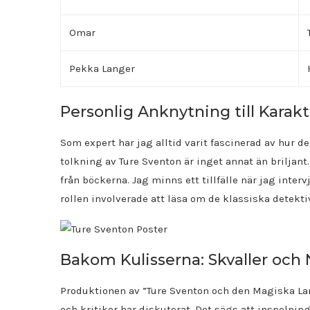
Omar
Pekka Langer
Personlig Anknytning till Karak
Som expert har jag alltid varit fascinerad av hur 
tolkning av Ture Sventon är inget annat än briljant
från böckerna. Jag minns ett tillfälle när jag inte
rollen involverade att läsa om de klassiska detektiv
Bakom Kulisserna: Skvaller och
Produktionen av ”Ture Sventon och den Magiska La
och kritiker har diskuterat. Det sägs att inspelni