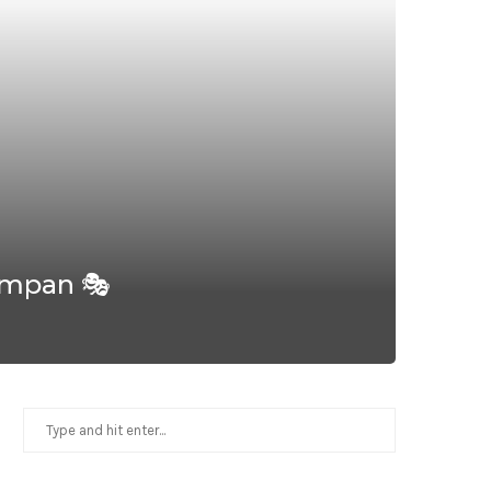
ampan 🎭