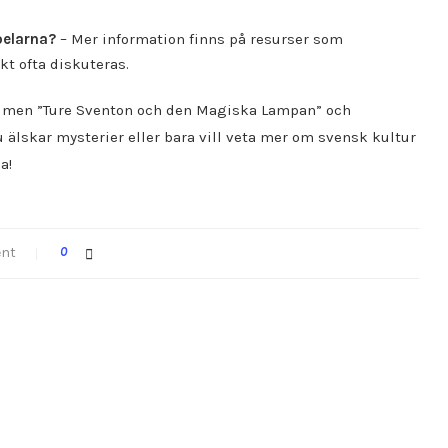
pelarna?
– Mer information finns på resurser som
t ofta diskuteras.
 filmen ”Ture Sventon och den Magiska Lampan” och
lskar mysterier eller bara vill veta mer om svensk kultur
a!
nt
0