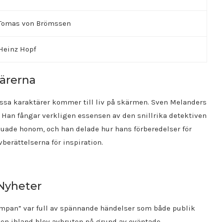
Tomas von Brömssen
Heinz Hopf
tärerna
dessa karaktärer kommer till liv på skärmen. Sven Melanders
. Han fångar verkligen essensen av den snillrika detektiven
rvjuade honom, och han delade hur hans förberedelser för
berättelserna för inspiration.
 Nyheter
mpan” var full av spännande händelser som både publik
ngen ibland blev avbruten på grund av oväntade