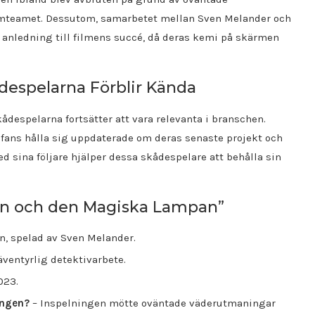
lmteamet. Dessutom, samarbetet mellan Sven Melander och
anledning till filmens succé, då deras kemi på skärmen
despelarna Förblir Kända
kådespelarna fortsätter att vara relevanta i branschen.
ans hålla sig uppdaterade om deras senaste projekt och
d sina följare hjälper dessa skådespelare att behålla sin
on och den Magiska Lampan”
n, spelad av Sven Melander.
äventyrlig detektivarbete.
023.
ingen?
– Inspelningen mötte oväntade väderutmaningar