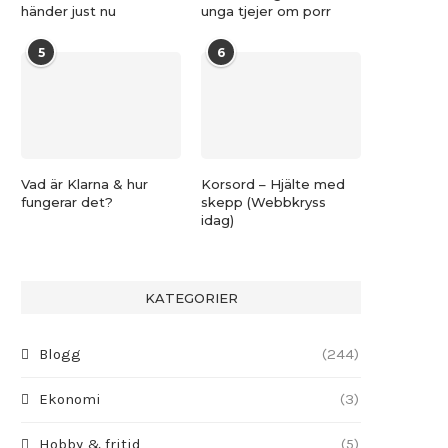
händer just nu
unga tjejer om porr
5
6
Vad är Klarna & hur
Korsord – Hjälte med
fungerar det?
skepp (Webbkryss
idag)
KATEGORIER
Blogg
(244)
Ekonomi
(3)
Hobby & fritid
(5)