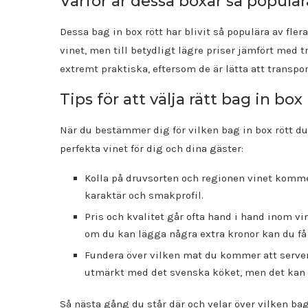
Varför är dessa boxar så populär
Dessa bag in box rött har blivit så populära av fler
vinet, men till betydligt lägre priser jämfört med t
extremt praktiska, eftersom de är lätta att transpor
Tips för att välja rätt bag in box 
När du bestämmer dig för vilken bag in box rött du v
perfekta vinet för dig och dina gäster:
Kolla på druvsorten och regionen vinet komme
karaktär och smakprofil.
Pris och kvalitet går ofta hand i hand inom vi
om du kan lägga några extra kronor kan du få
Fundera över vilken mat du kommer att serve
utmärkt med det svenska köket, men det kan v
Så nästa gång du står där och velar över vilken bag 