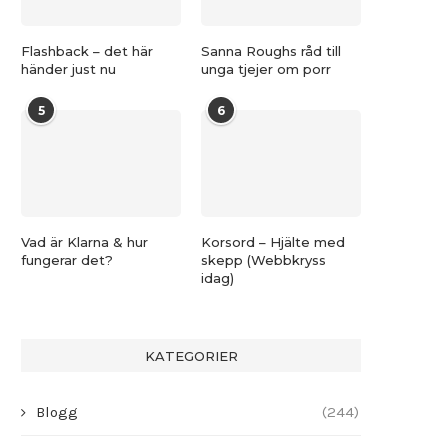
Flashback – det här
Sanna Roughs råd till
händer just nu
unga tjejer om porr
5
6
Vad är Klarna & hur
Korsord – Hjälte med
fungerar det?
skepp (Webbkryss
idag)
KATEGORIER
Blogg
(244)