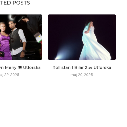
TED POSTS
yn Meny 🍽️ Utforska
Rollistan I Bilar 2 🚗 Utforska
aj 22, 2025
maj 20, 2025