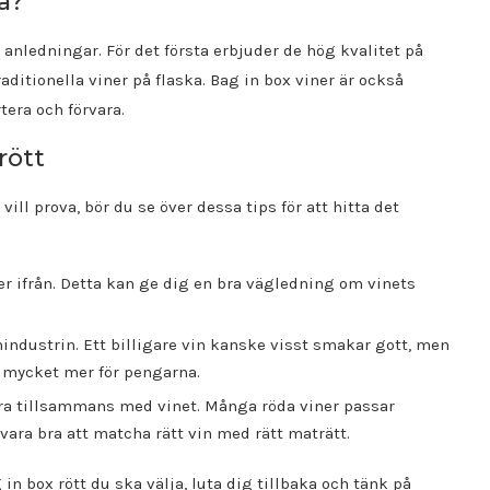
a?
a anledningar. För det första erbjuder de hög kvalitet på
raditionella viner på flaska. Bag in box viner är också
tera och förvara.
rött
ill prova, bör du se över dessa tips för att hitta det
r ifrån. Detta kan ge dig en bra vägledning om vinets
nindustrin. Ett billigare vin kanske visst smakar gott, men
 mycket mer för pengarna.
ra tillsammans med vinet. Många röda viner passar
ara bra att matcha rätt vin med rätt maträtt.
in box rött du ska välja, luta dig tillbaka och tänk på