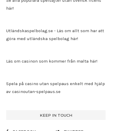
Se alla populära spelsajter utan svensk licens
här!
Utländskaspelbolag.se
- Läs om allt som har att
göra med utländska spelbolag här!
Läs om casinon som kommer från malta här!
Spela på casino utan spelpaus enkelt med hjälp
av
casinoutan-spelpaus.se
KEEP IN TOUCH