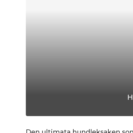
H
Den ultimata hundleksaken som 