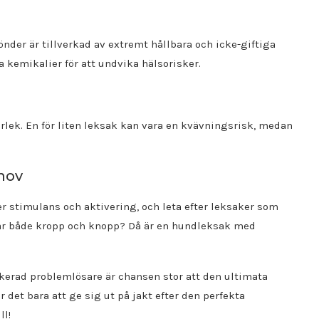
nder är tillverkad av extremt hållbara och icke-giftiga
ga kemikalier för att undvika hälsorisker.
orlek. En för liten leksak kan vara en kvävningsrisk, medan
hov
er stimulans och aktivering, och leta efter leksaker som
änar både kropp och knopp? Då är en hundleksak med
tikerad problemlösare är chansen stor att den ultimata
r det bara att ge sig ut på jakt efter den perfekta
ll!