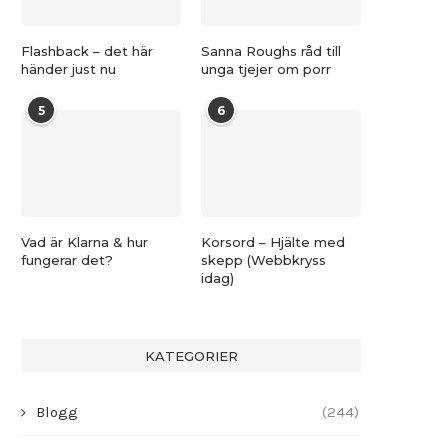
Flashback – det här
Sanna Roughs råd till
händer just nu
unga tjejer om porr
5
6
Vad är Klarna & hur
Korsord – Hjälte med
fungerar det?
skepp (Webbkryss
idag)
KATEGORIER
Blogg
(244)