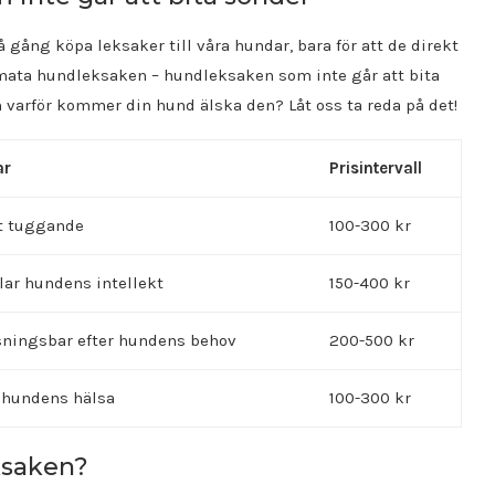
å gång köpa leksaker till våra hundar, bara för att de direkt
timata hundleksaken – hundleksaken som inte går att bita
h varför kommer din hund älska den? Låt oss ta reda på det!
ar
Prisintervall
rt tuggande
100-300 kr
lar hundens intellekt
150-400 kr
ningsbar efter hundens behov
200-500 kr
r hundens hälsa
100-300 kr
ksaken?