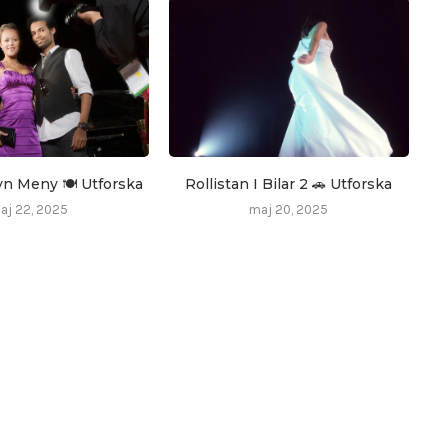
yn Meny 🍽️ Utforska
Rollistan I Bilar 2 🚗 Utforska
aj 22, 2025
maj 20, 2025