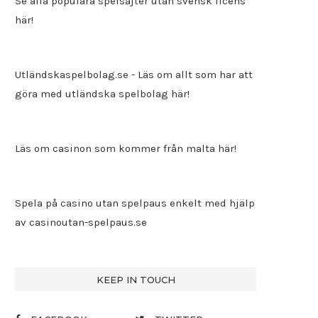
Se alla populära spelsajter utan svensk licens
här!
Utländskaspelbolag.se
- Läs om allt som har att
göra med utländska spelbolag här!
Läs om casinon som kommer från malta här!
Spela på casino utan spelpaus enkelt med hjälp
av
casinoutan-spelpaus.se
KEEP IN TOUCH