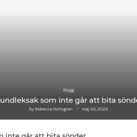
Blogg
undleksak som inte går att bita sönd
by
Rebecca Holmgren
maj 30, 2023
inte går att bita sönder