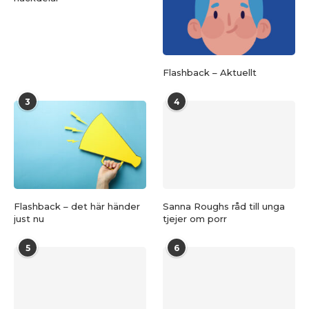
Flashback – Aktuellt
3
4
Flashback – det här händer
Sanna Roughs råd till unga
just nu
tjejer om porr
5
6