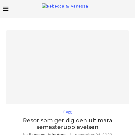
Blogg
Resor som ger dig den ultimata
semesterupplevelsen
by
Rebecca Holmgren
november 24, 2022