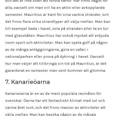
och det är inte svårt att förstå varför. Här finns något för
alla, oavsett om man vill ha en aktiv eller avkopplande
semester. Mauritius är känt för sina vackra stränder, och
det finns flera olika strandtyper att välja mellan. Man kan
till exempel bada i havet, sola på stranden eller ta en tur
med glassbåten. Mauritius har också mycket att erbjuda
inom sport och aktiviteter. Man kan spela golf på någon
av de många anläggningarna, göra en safari i
nationalparken eller prova på dykning i havet. Oavsett
hur man väljer att tillbringa sin tid på Mauritius, är det
garanterat en semester man sent kommer att glömma.
7. Kanarieöarna
Kanarieöarna är en av de mest populära resmålen för
svenskar. Öarna har ett fantastiskt klimat med sol och
värme året runt, och det finns massor av aktiviteter att
välja mellan. Man kan besöka någon av de många