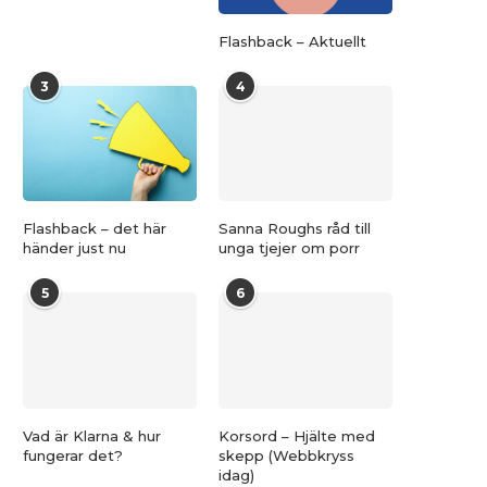
Flashback – Aktuellt
3
4
Flashback – det här
Sanna Roughs råd till
händer just nu
unga tjejer om porr
5
6
Vad är Klarna & hur
Korsord – Hjälte med
fungerar det?
skepp (Webbkryss
idag)