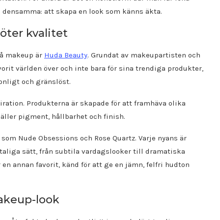
en densamma: att skapa en look som känns äkta.
öter kvalitet
 på makeup är
Huda Beauty
. Grundat av makeupartisten och
orit världen över och inte bara för sina trendiga produkter,
onligt och gränslöst.
iration. Produkterna är skapade för att framhäva olika
gäller pigment, hållbarhet och finish.
 som Nude Obsessions och Rose Quartz. Varje nyans är
liga sätt, från subtila vardagslooker till dramatiska
en annan favorit, känd för att ge en jämn, felfri hudton
akeup-look