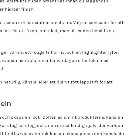
as. Återfukta huden ordentligt innan du lägger din
r hållbar finish.
t sedan din foundation smälta in. Välj en concealer för att
lätt för att fixera sminket, men låt huden behålla sin
er värme, ett rouge tillför liv, och en highlighter lyfter
använda neutrala toner för vardagen eller leka med
ut.
aturlig känsla, eller ett djärvt rött läppstift för att
geln
ln och skapa en look. Doften av sminkprodukterna, känslan
 steg för steg, det är en stund för dig själv, där världen
tt brett urval av smink kan du skapa precis den känsla du