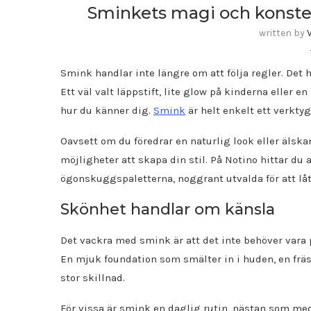
Sminkets magi och konsten
written by
Smink handlar inte längre om att följa regler. Det 
Ett väl valt läppstift, lite glow på kinderna eller 
hur du känner dig.
Smink
är helt enkelt ett verktyg
Oavsett om du föredrar en naturlig look eller älska
möjligheter att skapa din stil. På Notino hittar du 
ögonskuggspaletterna, noggrant utvalda för att låta
Skönhet handlar om känsla
Det vackra med smink är att det inte behöver vara p
En mjuk foundation som smälter in i huden, en frä
stor skillnad.
För vissa är smink en daglig rutin, nästan som med