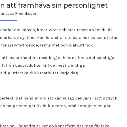
 att framhäva sin personlighet
Vanessa Fredriksson
handlar om känsla, kreativitet och att uttrycka vem du är.
en markerad eyeliner kan förändra inte bara hur du ser ut utan
 för självförtroende, lekfullhet och självuttryck.
r att experimentera med färg och form, finns det oändliga
allt från basprodukter till de mest trendiga
 dig utforska din kreativitet varje dag.
erfekt. Det handlar om att känna sig bekväm i sitt uttryck.
sch rouge som ger liv åt kinderna, små detaljer som gör
itation. För andra är det en konstform där man får leka