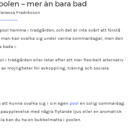
olen – mer än bara bad
Vanessa Fredriksson
l hemma i trädgården, och det är inte svårt att förstå
 där man kan svalka sig under varma sommardagar, men den
 bada i.
 trädgården eller letar efter ett mer flexibelt alternativ
av möjligheter för avkoppling, träning och sociala
m att kunna svalka sig i sin egen
pool
en solig sommardag.
 spaupplevelse med några flytande ljus eller en aromatisk
nsla kan du ha en bubbelmatta i poolen.