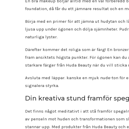
En bra makeup börjar alltid med en väl förberedd b
foundation, då får du ett jämnare resultat och en me
Börja med en primer för att jämna ut hudytan och lå
ljusa upp under ögonen och dölja ojämnheter. Pudra 
naturliga lyster.
Därefter kommer det roliga som är färg! En bronzer g
fram ansiktets högsta punkter. För ögonen kan du 
starkare färger från Huda Beauty när du vill sticka 
Avsluta med läppar. kanske en mjuk nude-ton för en n
signalera styrka.
Din kreativa stund framför spe
Det finns något meditativt i att stå framför spege
av penseln mot huden och transformationen som sker
stannar upp. Med produkter från Huda Beauty och e