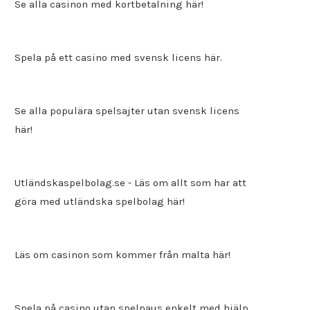
Se alla casinon med kortbetalning här!
Spela på ett
casino med svensk licens
här.
Se alla populära spelsajter utan svensk licens
här!
Utländskaspelbolag.se
- Läs om allt som har att
göra med utländska spelbolag här!
Läs om casinon som kommer från malta här!
Spela på casino utan spelpaus enkelt med hjälp