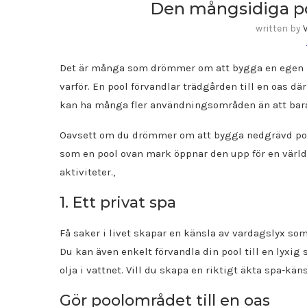
Den mångsidiga po
written by
Det är många som drömmer om att bygga en egen poo
varför. En pool förvandlar trädgården till en oas
kan ha många fler användningsområden än att bara
Oavsett om du drömmer om att bygga nedgrävd pool i
som en pool ovan mark öppnar den upp för en värld 
aktiviteter.,
1. Ett privat spa
Få saker i livet skapar en känsla av vardagslyx so
Du kan även enkelt förvandla din pool till en lyxig
olja i vattnet. Vill du skapa en riktigt äkta spa-kä
Gör poolområdet till en oas